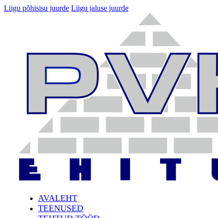
Liigu põhisisu juurde
Liigu jaluse juurde
AVALEHT
TEENUSED