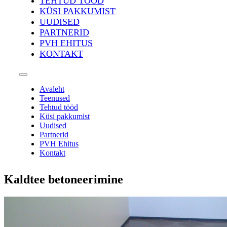
TEHTUD TÖÖD
KÜSI PAKKUMIST
UUDISED
PARTNERID
PVH EHITUS
KONTAKT
Avaleht
Teenused
Tehtud tööd
Küsi pakkumist
Uudised
Partnerid
PVH Ehitus
Kontakt
Kaldtee betoneerimine