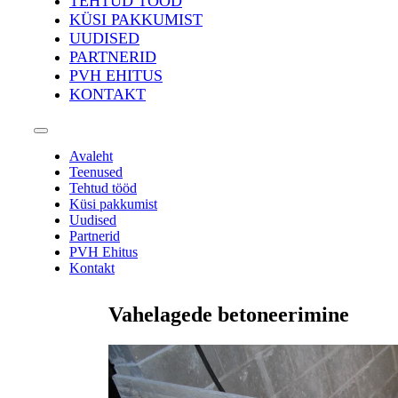
TEHTUD TÖÖD
KÜSI PAKKUMIST
UUDISED
PARTNERID
PVH EHITUS
KONTAKT
Avaleht
Teenused
Tehtud tööd
Küsi pakkumist
Uudised
Partnerid
PVH Ehitus
Kontakt
Vahelagede betoneerimine