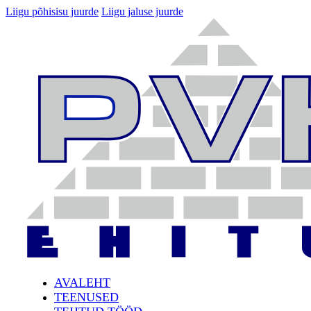
Liigu põhisisu juurde
Liigu jaluse juurde
AVALEHT
TEENUSED