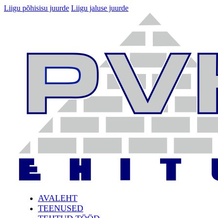
Liigu põhisisu juurde
Liigu jaluse juurde
AVALEHT
TEENUSED