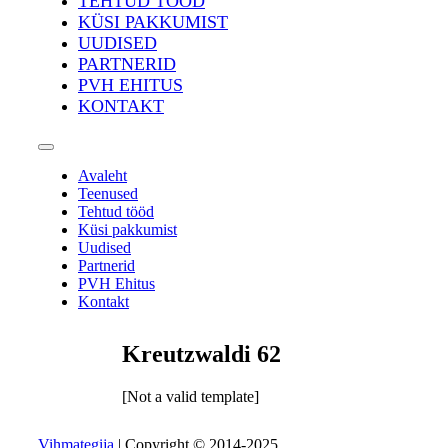
TEHTUD TÖÖD
KÜSI PAKKUMIST
UUDISED
PARTNERID
PVH EHITUS
KONTAKT
Avaleht
Teenused
Tehtud tööd
Küsi pakkumist
Uudised
Partnerid
PVH Ehitus
Kontakt
Kreutzwaldi 62
[Not a valid template]
Vihmategija
| Copyright © 2014-2025