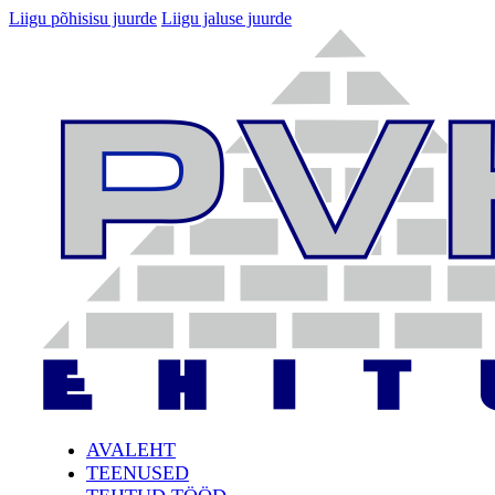
Liigu põhisisu juurde
Liigu jaluse juurde
AVALEHT
TEENUSED