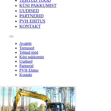
TEHTUD TÖÖD
KÜSI PAKKUMIST
UUDISED
PARTNERID
PVH EHITUS
KONTAKT
Avaleht
Teenused
Tehtud tööd
Küsi pakkumist
Uudised
Partnerid
PVH Ehitus
Kontakt