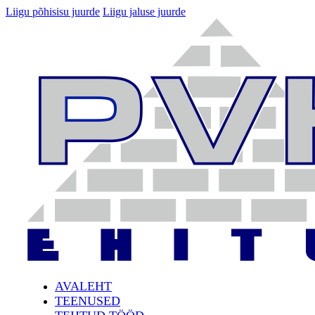
Liigu põhisisu juurde
Liigu jaluse juurde
AVALEHT
TEENUSED