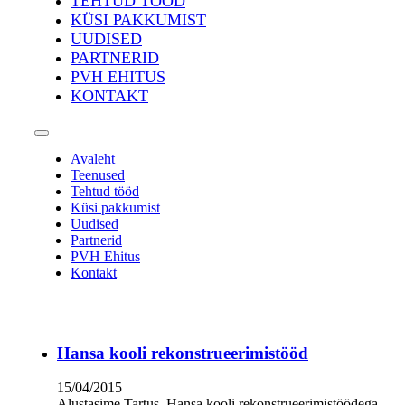
TEHTUD TÖÖD
KÜSI PAKKUMIST
UUDISED
PARTNERID
PVH EHITUS
KONTAKT
Avaleht
Teenused
Tehtud tööd
Küsi pakkumist
Uudised
Partnerid
PVH Ehitus
Kontakt
Hansa kooli rekonstrueerimistööd
15/04/2015
Alustasime Tartus, Hansa kooli rekonstrueerimistöödega.