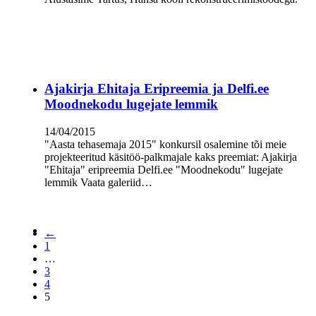
Ajakirja Ehitaja Eripreemia ja Delfi.ee
Moodnekodu lugejate lemmik
14/04/2015
"Aasta tehasemaja 2015" konkursil osalemine tõi meie
projekteeritud käsitöö-palkmajale kaks preemiat: Ajakirja
"Ehitaja" eripreemia Delfi.ee "Moodnekodu" lugejate
lemmik Vaata galeriid…
←
1
…
3
4
5