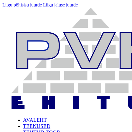
Liigu põhisisu juurde
Liigu jaluse juurde
AVALEHT
TEENUSED