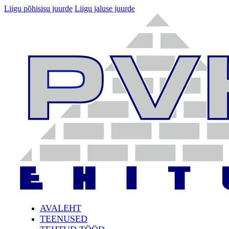
Liigu põhisisu juurde
Liigu jaluse juurde
AVALEHT
TEENUSED