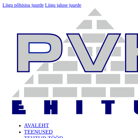
Liigu põhisisu juurde
Liigu jaluse juurde
AVALEHT
TEENUSED