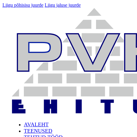
Liigu põhisisu juurde
Liigu jaluse juurde
AVALEHT
TEENUSED