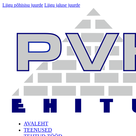
Liigu põhisisu juurde
Liigu jaluse juurde
AVALEHT
TEENUSED