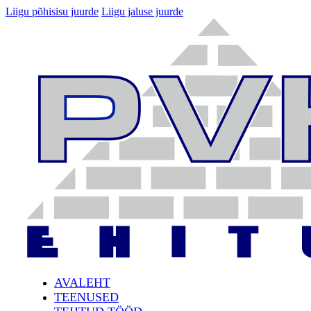
Liigu põhisisu juurde
Liigu jaluse juurde
AVALEHT
TEENUSED