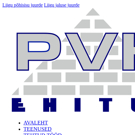
Liigu põhisisu juurde
Liigu jaluse juurde
AVALEHT
TEENUSED