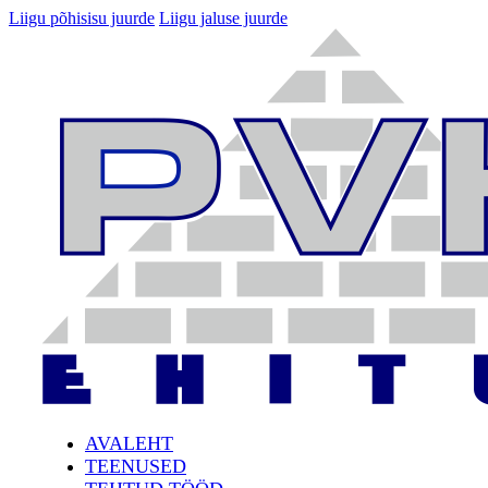
Liigu põhisisu juurde
Liigu jaluse juurde
AVALEHT
TEENUSED