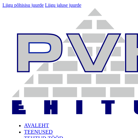
Liigu põhisisu juurde
Liigu jaluse juurde
AVALEHT
TEENUSED