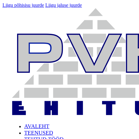
Liigu põhisisu juurde
Liigu jaluse juurde
AVALEHT
TEENUSED