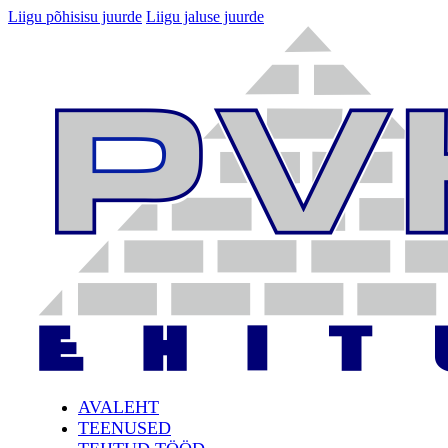
Liigu põhisisu juurde
Liigu jaluse juurde
AVALEHT
TEENUSED