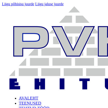
Liigu põhisisu juurde
Liigu jaluse juurde
AVALEHT
TEENUSED