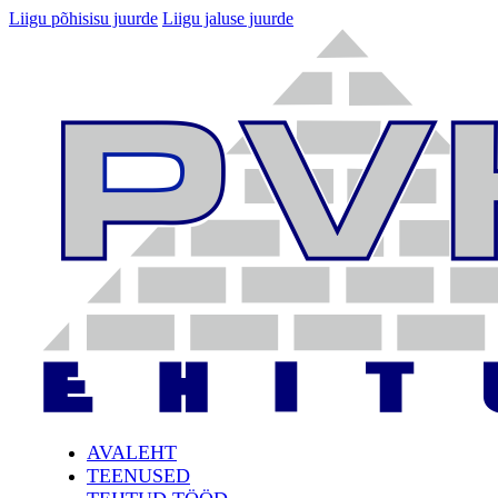
Liigu põhisisu juurde
Liigu jaluse juurde
AVALEHT
TEENUSED