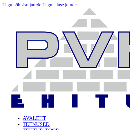
Liigu põhisisu juurde
Liigu jaluse juurde
AVALEHT
TEENUSED