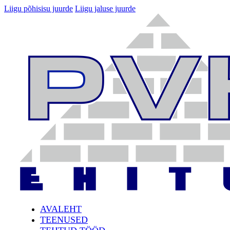
Liigu põhisisu juurde
Liigu jaluse juurde
AVALEHT
TEENUSED