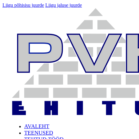
Liigu põhisisu juurde
Liigu jaluse juurde
AVALEHT
TEENUSED