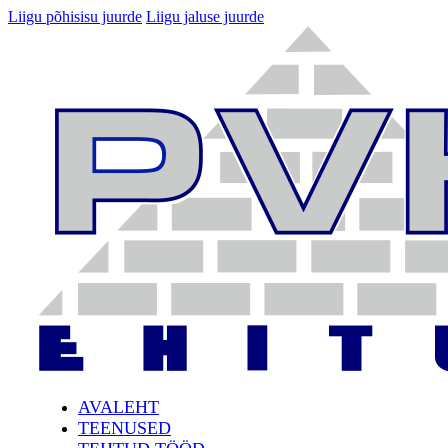
Liigu põhisisu juurde
Liigu jaluse juurde
AVALEHT
TEENUSED