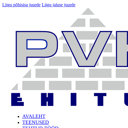
Liigu põhisisu juurde
Liigu jaluse juurde
AVALEHT
TEENUSED