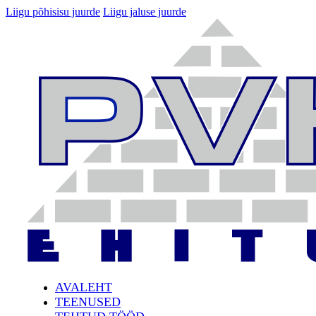
Liigu põhisisu juurde
Liigu jaluse juurde
AVALEHT
TEENUSED