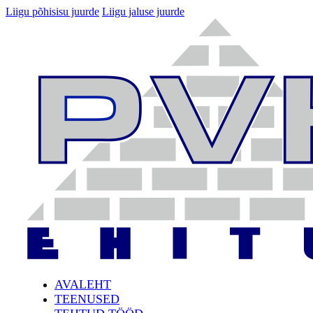
Liigu põhisisu juurde
Liigu jaluse juurde
AVALEHT
TEENUSED