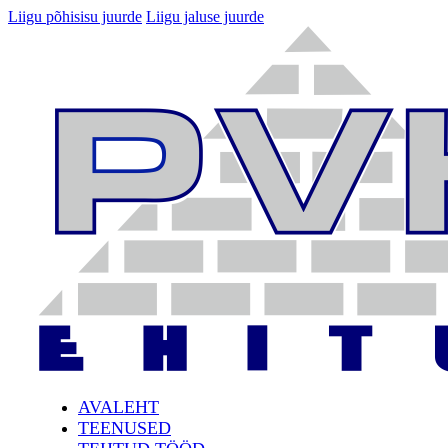
Liigu põhisisu juurde
Liigu jaluse juurde
AVALEHT
TEENUSED