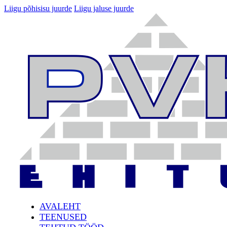
Liigu põhisisu juurde
Liigu jaluse juurde
AVALEHT
TEENUSED