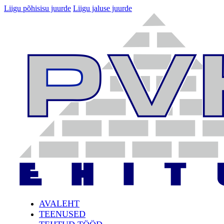
Liigu põhisisu juurde
Liigu jaluse juurde
AVALEHT
TEENUSED