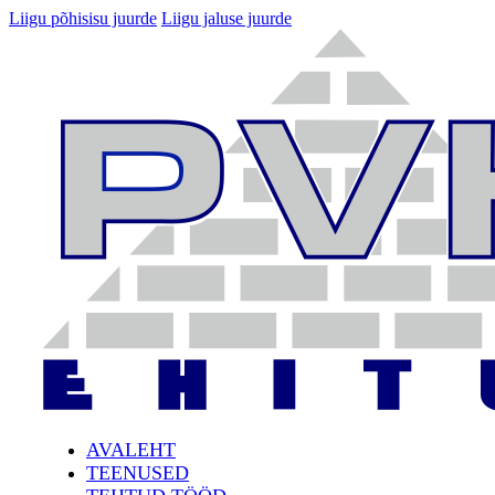
Liigu põhisisu juurde
Liigu jaluse juurde
AVALEHT
TEENUSED