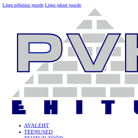
Liigu põhisisu juurde
Liigu jaluse juurde
AVALEHT
TEENUSED