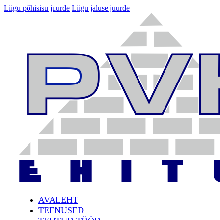
Liigu põhisisu juurde
Liigu jaluse juurde
AVALEHT
TEENUSED