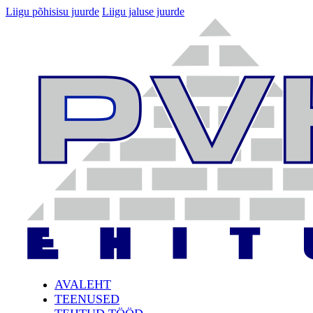
Liigu põhisisu juurde
Liigu jaluse juurde
AVALEHT
TEENUSED