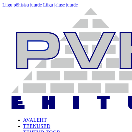
Liigu põhisisu juurde
Liigu jaluse juurde
AVALEHT
TEENUSED