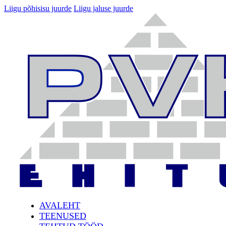
Liigu põhisisu juurde
Liigu jaluse juurde
AVALEHT
TEENUSED