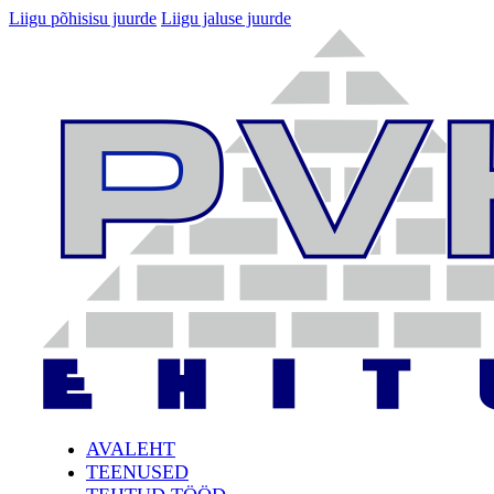
Liigu põhisisu juurde
Liigu jaluse juurde
AVALEHT
TEENUSED