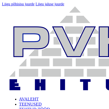
Liigu põhisisu juurde
Liigu jaluse juurde
AVALEHT
TEENUSED