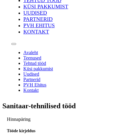
TEHTUD TÖÖD
KÜSI PAKKUMIST
UUDISED
PARTNERID
PVH EHITUS
KONTAKT
Avaleht
Teenused
Tehtud tööd
Küsi pakkumist
Uudised
Partnerid
PVH Ehitus
Kontakt
Sanitaar-tehnilised tööd
Hinnapäring
Tööde kirjeldus