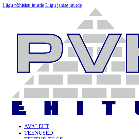
Liigu põhisisu juurde
Liigu jaluse juurde
AVALEHT
TEENUSED