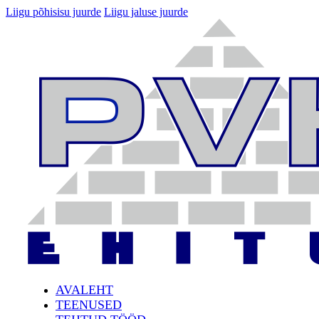
Liigu põhisisu juurde
Liigu jaluse juurde
AVALEHT
TEENUSED