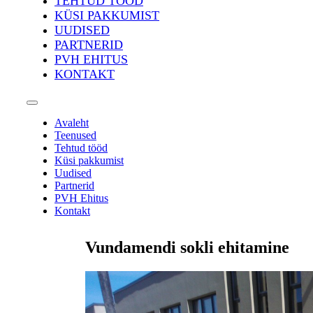
TEHTUD TÖÖD
KÜSI PAKKUMIST
UUDISED
PARTNERID
PVH EHITUS
KONTAKT
Avaleht
Teenused
Tehtud tööd
Küsi pakkumist
Uudised
Partnerid
PVH Ehitus
Kontakt
Vundamendi sokli ehitamine